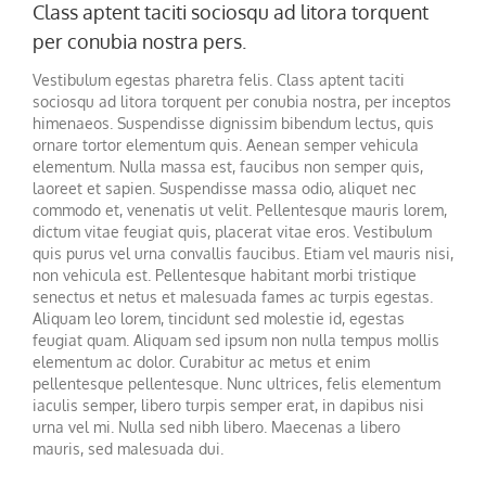
Class aptent taciti sociosqu ad litora torquent
per conubia nostra pers.
Vestibulum egestas pharetra felis. Class aptent taciti
sociosqu ad litora torquent per conubia nostra, per inceptos
himenaeos. Suspendisse dignissim bibendum lectus, quis
ornare tortor elementum quis. Aenean semper vehicula
elementum. Nulla massa est, faucibus non semper quis,
laoreet et sapien. Suspendisse massa odio, aliquet nec
commodo et, venenatis ut velit. Pellentesque mauris lorem,
dictum vitae feugiat quis, placerat vitae eros. Vestibulum
quis purus vel urna convallis faucibus. Etiam vel mauris nisi,
non vehicula est. Pellentesque habitant morbi tristique
senectus et netus et malesuada fames ac turpis egestas.
Aliquam leo lorem, tincidunt sed molestie id, egestas
feugiat quam. Aliquam sed ipsum non nulla tempus mollis
elementum ac dolor. Curabitur ac metus et enim
pellentesque pellentesque. Nunc ultrices, felis elementum
iaculis semper, libero turpis semper erat, in dapibus nisi
urna vel mi. Nulla sed nibh libero. Maecenas a libero
mauris, sed malesuada dui.