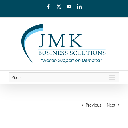
Skip
Facebook
X
YouTube
LinkedIn
to
content
Go to...
Previous
Next