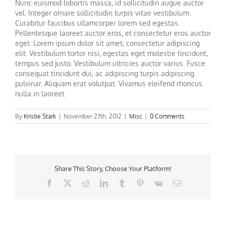
Nunc euismod lobortis massa, id sollicitudin augue auctor
vel. Integer ornare sollicitudin turpis vitae vestibulum.
Curabitur faucibus ullamcorper lorem sed egestas.
Pellentesque laoreet auctor eros, et consectetur eros auctor
eget. Lorem ipsum dolor sit amet, consectetur adipiscing
elit. Vestibulum tortor nisi, egestas eget molestie tincidunt,
tempus sed justo. Vestibulum ultricies auctor varius. Fusce
consequat tincidunt dui, ac adipiscing turpis adipiscing
pulvinar. Aliquam erat volutpat. Vivamus eleifend rhoncus
nulla in laoreet.
By
Kristie Stark
|
November 27th, 2012
|
Misc
|
0 Comments
Share This Story, Choose Your Platform!
Facebook
X
Reddit
LinkedIn
Tumblr
Pinterest
Vk
Email